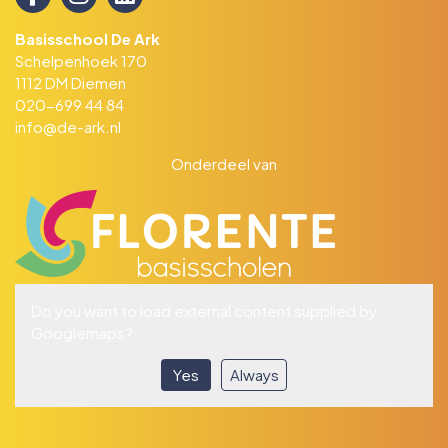
Basisschool De Ark
Schelpenhoek 170
1112 DM Diemen
020-699 44 84
info@de-ark.nl
Onderdeel van
Do you want to load external content supplied by
Googlemaps
?
Yes
Always