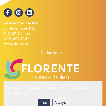
Basisschool De Ark
Schelpenhoek 170
1112 DM Diemen
020-699 44 84
info@de-ark.nl
Onderdeel van
Do you want to load external content supplied by
Googlemaps
?
Yes
Always